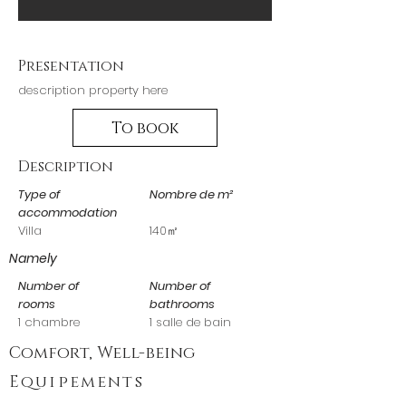
Presentation
description property here
To book
Description
Type of
Nombre de m²
accommodation
Villa
140㎡
Namely
Number of
Number of
rooms
bathrooms
1 chambre
1 salle de bain
Comfort, Well-being
Equip
ements